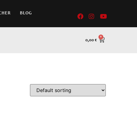
CHER
BLOG
0,00
€