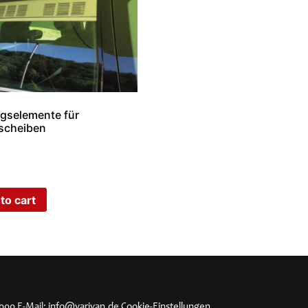
gselemente für
scheiben
to cart
4000
E-Mail:
info@varivan.de
Cookie-Einstellungen