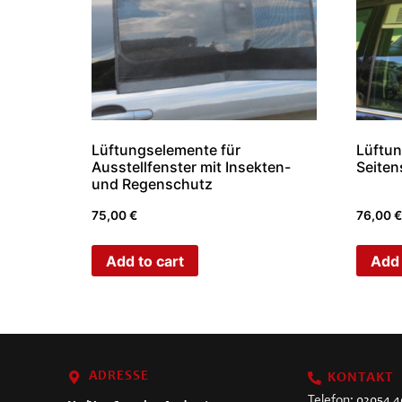
Lüftungselemente für
Lüftun
Ausstellfenster mit Insekten-
Seiten
und Regenschutz
75,00
€
76,00
€
Add to cart
Add 
ADRESSE
KONTAKT
Telefon:
02054 