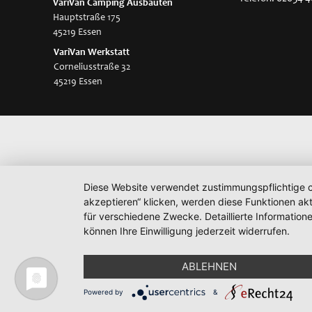
VariVan
Camping Ausbauten
Hauptstraße 175
45219 Essen
VariVan Werkstatt
Corneliusstraße 32
45219 Essen
Diese Website verwendet zustimmungspflichtige co
akzeptieren“ klicken, werden diese Funktionen akt
für verschiedene Zwecke. Detaillierte Informatio
können Ihre Einwilligung jederzeit widerrufen.
ABLEHNEN
Powered by
&