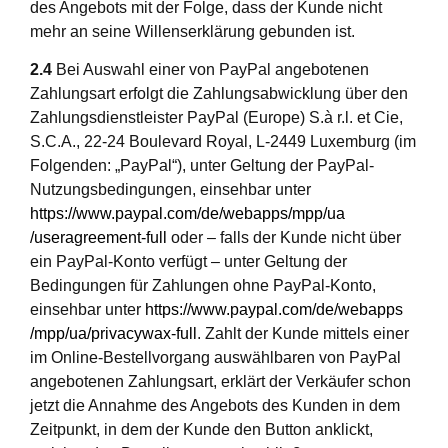
des Angebots mit der Folge, dass der Kunde nicht
mehr an seine Willenserklärung gebunden ist.
2.4
Bei Auswahl einer von PayPal angebotenen
Zahlungsart erfolgt die Zahlungsabwicklung über den
Zahlungsdienstleister PayPal (Europe) S.à r.l. et Cie,
S.C.A., 22-24 Boulevard Royal, L-2449 Luxemburg (im
Folgenden: „PayPal“), unter Geltung der PayPal-
Nutzungsbedingungen, einsehbar unter
https://www.paypal.com
/de
/webapps
/mpp
/ua
/useragreement-full
oder – falls der Kunde nicht über
ein PayPal-Konto verfügt – unter Geltung der
Bedingungen für Zahlungen ohne PayPal-Konto,
einsehbar unter
https://www.paypal.com
/de
/webapps
/mpp
/ua
/privacywax-full
. Zahlt der Kunde mittels einer
im Online-Bestellvorgang auswählbaren von PayPal
angebotenen Zahlungsart, erklärt der Verkäufer schon
jetzt die Annahme des Angebots des Kunden in dem
Zeitpunkt, in dem der Kunde den Button anklickt,