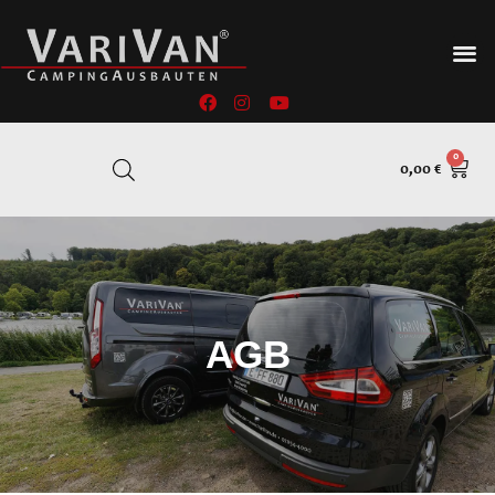
0,00
€
AGB