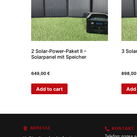
2 Solar-Power-Paket II –
3 Sola
Solarpanel mit Speicher
649,00
€
898,0
Add to cart
Add 
ADRESSE
KONTAKT
Telefon:
02054 