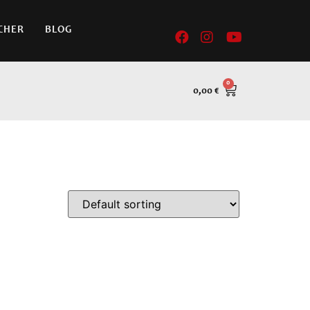
CHER
BLOG
0,00
€