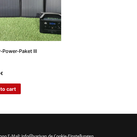
r-Power-Paket III
0
€
to cart
4000
E-Mail:
info@varivan.de
Cookie-Einstellungen