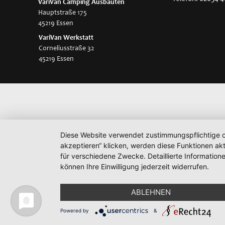
VariVan
Camping Ausbauten
Hauptstraße 175
45219 Essen
VariVan Werkstatt
Corneliusstraße 32
45219 Essen
Diese Website verwendet zustimmungspflichtige co
akzeptieren“ klicken, werden diese Funktionen akt
für verschiedene Zwecke. Detaillierte Informatio
können Ihre Einwilligung jederzeit widerrufen.
ABLEHNEN
Powered by
&