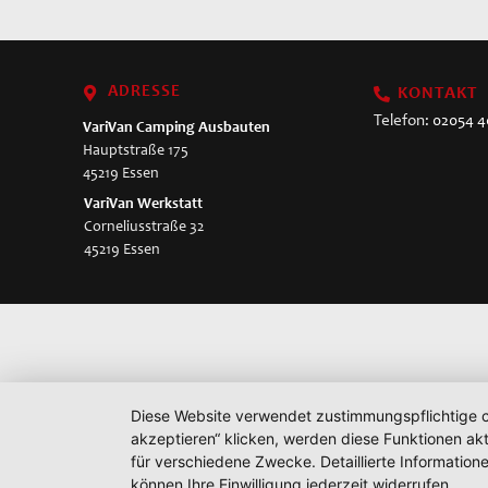
ADRESSE
KONTAKT
Telefon:
02054 
VariVan
Camping Ausbauten
Hauptstraße 175
45219 Essen
VariVan Werkstatt
Corneliusstraße 32
45219 Essen
Diese Website verwendet zustimmungspflichtige co
akzeptieren“ klicken, werden diese Funktionen akt
für verschiedene Zwecke. Detaillierte Informatio
können Ihre Einwilligung jederzeit widerrufen.