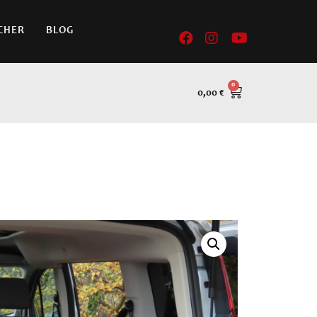
CHER
BLOG
0,00
€