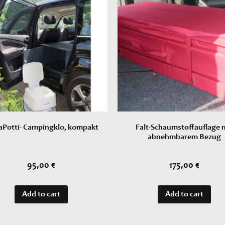
aPotti- Campingklo, kompakt
Falt-Schaumstoffauflage 
abnehmbarem Bezug
95,00
€
175,00
€
Add to cart
Add to cart