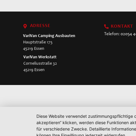
ADRESSE
KONTAKT
Telefon:
02054 
VariVan
Camping Ausbauten
Hauptstraße 175
45219 Essen
VariVan Werkstatt
Corneliusstraße 32
45219 Essen
Diese Website verwendet zustimmungspflichtige co
akzeptieren“ klicken, werden diese Funktionen akt
für verschiedene Zwecke. Detaillierte Informatio
können Ihre Einwilligung jederzeit widerrufen.