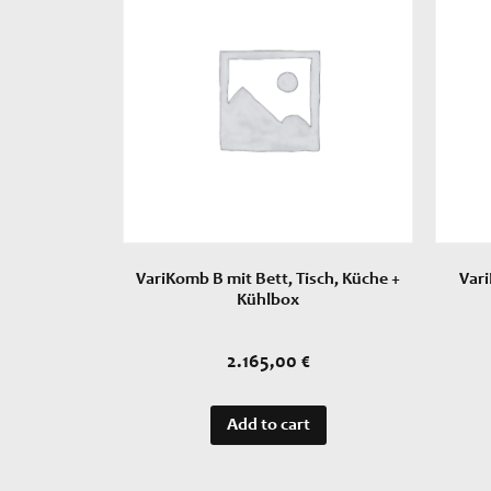
VariKomb B mit Bett, Tisch, Küche +
Vari
Kühlbox
2.165,00
€
Add to cart