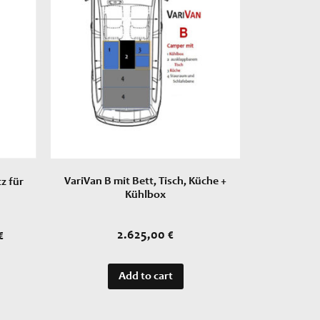
VariVan B mit Bett, Tisch, Küche +
z für
Kühlbox
2.625,00
€
€
Add to cart