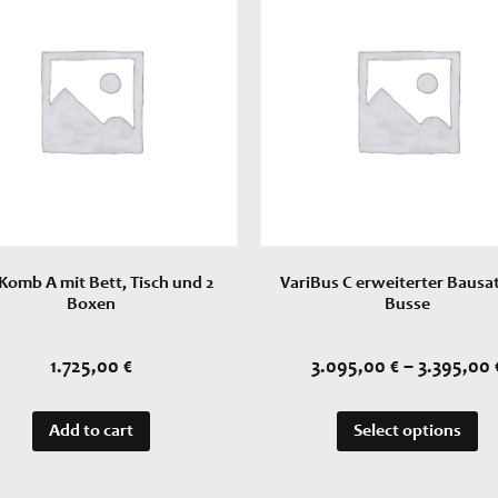
Komb A mit Bett, Tisch und 2
VariBus C erweiterter Bausat
Boxen
Busse
1.725,00
€
3.095,00
€
–
3.395,00
Add to cart
Select options